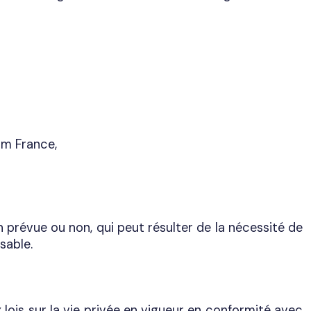
im France,
n prévue ou non, qui peut résulter de la nécessité de
sable.
 lois sur la vie privée en vigueur en conformité avec