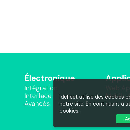
Électronique
Appli
Intégration
Web A
Interface
Mobile
idefleet utilise des cookies 
Avancés
notre site. En continuant à ut
cookies.
Ac