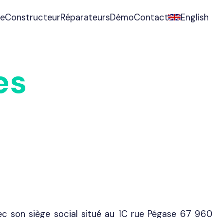
English
te
Constructeur
Réparateurs
Démo
Contact
es
c son siège social situé au 1C rue Pégase 67 960