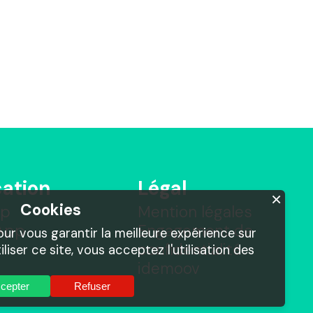
cation
Légal
×
Cookies
pp
Mention légales
 App
Engagement de
pour vous garantir la meilleure expérience sur
confidentialité
iliser ce site, vous acceptez l'utilisation des
idemoov
cepter
Refuser